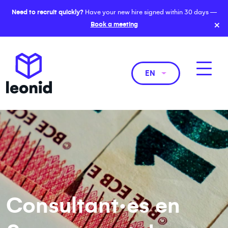
Need to recruit quickly?
Have your new hire signed within 30 days —
×
Book a meeting
EN
Consultant·es en