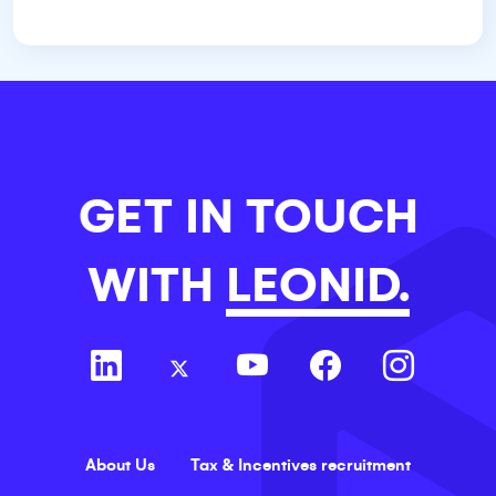
GET IN TOUCH
WITH
LEONID.
About Us
Tax & Incentives recruitment