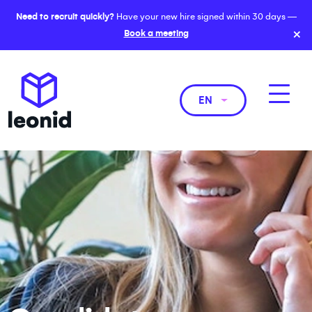
Need to recruit quickly?
Have your new hire signed within 30 days —
×
Book a meeting
EN