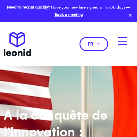
Need to recruit quickly?
Have your new hire signed within 30 days —
×
Book a meeting
FR
A la conquête de
l’innovation :