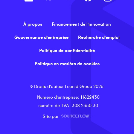
À propos
Financement de l'innovation
Gouvernance d'entreprise
Recherche d'emploi
Politique de confidentialité
Politique en matière de cookies
©
Droits d'auteur
Leonid Group
2026
.
Numéro d'entreprise
: 11622430
numéro de TVA
: 308 2350 30
Site par