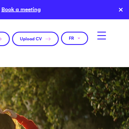
×
Book a meeting
FR
Upload CV