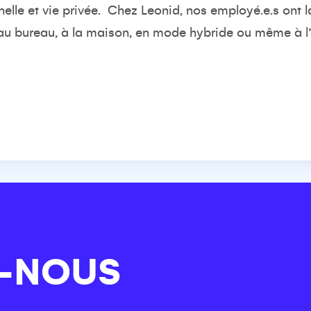
elle et vie privée
.
Chez Leonid, nos
employé
.e.
s
ont l
 au
bureau,
à la maison, en mode
hybride
ou même à l’
-NOUS