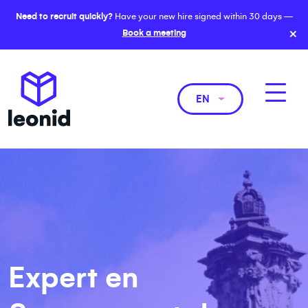
Need to recruit quickly?
Have your new hire signed within 30 days —
×
Book a meeting
EN
Expert en